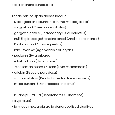
seda on lihtne puhastada.
Toode, mis on spetsiaalselt loodud:
- Madagaskari felsuma (Felsuma madagascar)
- sulggekole (Correlophus ciliatus)
- gargoyle gekole (Rhacodactylus auriculatus)
- nutt (Lepidisodge) roheline anool (Anolis carolinensis)
- Kuuba anool (Anolis equestris)
- kaelusvanker (Agalychnis callidryas)
- puukonn (Hyla arborea)
- roheline konn (Hyla cinerea)
.- Mediloman bileed />. konn (Hyla meridionalis)
- arlekiin (Pseudis paradoxa)
- sinine metstäis (Dendrobates tinctorius azureus)
- maalikunstnik (Dendrobates tinctorius)
.
- kuldne puuraiuja (Dendrobates Y.Chameo>)
calyptratus)
- ja muud metsaraiujad ja dendroobilised sisalikud