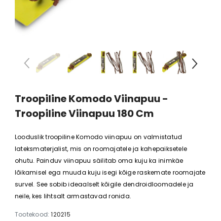
is potis
Anubias barteri "Mini Coin"
Anubias bart
 €
11,88 €
8,78 
Troopiline Komodo Viinapuu -
Troopiline Viinapuu 180 Cm
Looduslik troopiline Komodo viinapuu on valmistatud
lateksmaterjalist, mis on roomajatele ja kahepaiksetele
ohutu. Painduv viinapuu säilitab oma kuju ka inimkäe
lõikamisel ega muuda kuju isegi kõige raskemate roomajate
survel. See sobib ideaalselt kõigile dendroidloomadele ja
neile, kes lihtsalt armastavad ronida.
Tootekood:
120215