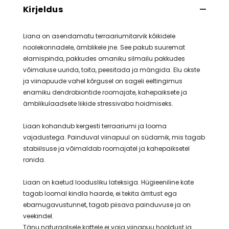
Kirjeldus
Liana on asendamatu terraariumitarvik kõikidele
noolekonnadele, ämblikele jne. See pakub suuremat
elamispinda, pakkudes omaniku silmailu pakkudes
võimaluse uurida, toita, peesitada ja mängida. Elu okste
ja viinapuude vahel kõrgusel on sageli eeltingimus
enamiku dendrobiontide roomajate, kahepaiksete ja
ämblikulaadsete liikide stressivaba hoidmiseks.
Liaan kohandub kergesti terraariumi ja looma
vajadustega. Painduval viinapuul on südamik, mis tagab
stabiilsuse ja võimaldab roomajatel ja kahepaiksetel
ronida.
Liaan on kaetud loodusliku lateksiga. Hügieeniline kate
tagab loomal kindla haarde, ei tekita ärritust ega
ebamugavustunnet, tagab piisava painduvuse ja on
veekindel.
Tänu naturaalsele kattele ei vaja viinapuu hooldust ja