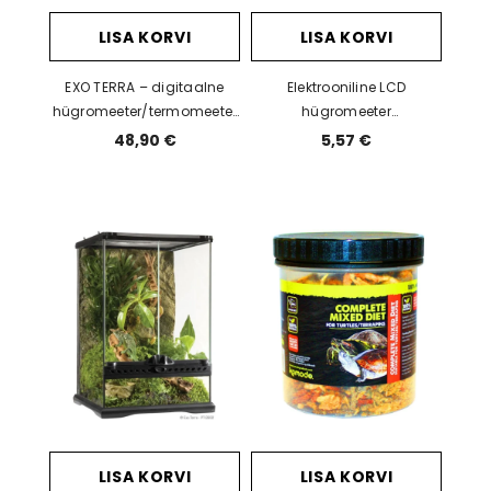
LISA KORVI
LISA KORVI
EXO TERRA – digitaalne
Elektrooniline LCD
hügromeeter/termomeeter
hügromeeter
ComboMeter
termomeetriga
48,90 €
5,57 €
LISA KORVI
LISA KORVI