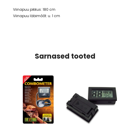
Viinapuu pikkus: 180 cm
Viinapuu läbimõõt: u. 1 cm
Sarnased tooted