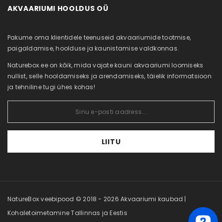
AKVAARIUMI HOOLDUS OÜ
Minu konto
Uued tooted
Akvaariumi puhastus
Tellimuste ajalugu
Sisukaart
Meist
Pakume oma klientidele teenuseid akvaariumide tootmise,
Tellitud tooted
Järelmaks
paigaldamise, hoolduse ja kaunistamise valdkonnas.
Soovikorv
Naturebox.ee on kõik, mida vajate kauni akvaariumi loomiseks
Vaata võrdlust
nullist, selle hooldamiseks ja arendamiseks, täielik informatsioon
ja tehniline tugi ühes kohas!
LIITU
NatureBox veebipood © 2018 - 2026 Akvaariumi kaubad |
Kohaletoimetamine Tallinnas ja Eestis