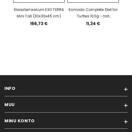
Klaasterraarium EXO TERRA
Komodo Complete Diet for
Mini Tall (30x30x45 cm)
Turtles 100g – toit
veekilpkonnadele
166,73 €
11,34 €
INFO
MUU
Tarneviis
Privaatsuseeskirjad
MINU KONTO
Kaubamärgid
Ostutingimused
Soodustooted
Kontakt