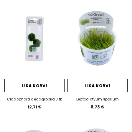
is potis
Anubias barteri "Mini Coin"
Anubias bart
 €
11,88 €
8,78 
LISA KORVI
LISA KORVI
Cladophora aegagropila 3 tk
Leptodictyum riparium
12,71 €
8,78 €