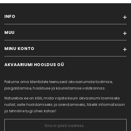
INFO
MUU
Tarneviis
Privaatsuseeskirjad
MINU KONTO
Kaubamärgid
Ostutingimused
Soodustooted
Kontakt
AKVAARIUMI HOOLDUS OÜ
Minu konto
Uued tooted
Akvaariumi puhastus
Tellimuste ajalugu
Sisukaart
Meist
Pakume oma klientidele teenuseid akvaariumide tootmise,
Tellitud tooted
Järelmaks
paigaldamise, hoolduse ja kaunistamise valdkonnas.
Soovikorv
Naturebox.ee on kõik, mida vajate kauni akvaariumi loomiseks
Vaata võrdlust
nullist, selle hooldamiseks ja arendamiseks, täielik informatsioon
ja tehniline tugi ühes kohas!