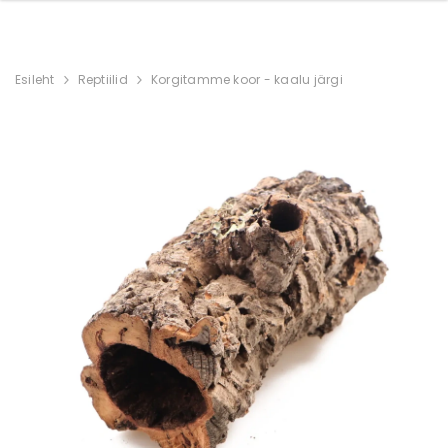
Esileht
Reptiilid
Korgitamme koor - kaalu järgi