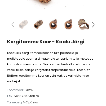
is potis
Anubias barteri "Mini Coin"
Anubias bart
 €
11,88 €
8,78 
Korgitamme Koor - Kaalu Järgi
Looduslik corgi tamme koor on üks parimaid ja
muljetavaldavamaid materjale terraariumite ja metsade
kaunistamiseks purgis. See on absoluutselt vastupidav
veele, niiskusele ja kõrgetele temperatuuridele. Tõestus?
Näiteks korgitamme koor on veinikorkide valmistamise
materjal.
Tootekood:
120217
EAN:
5903900046879
Tarneaeg:
1-7 päeva