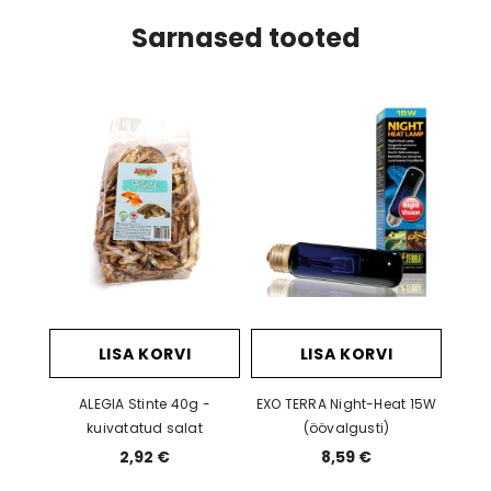
Sarnased tooted
LISA KORVI
LISA KORVI
ALEGIA Stinte 40g -
EXO TERRA Night-Heat 15W
kuivatatud salat
(öövalgusti)
2,92 €
8,59 €