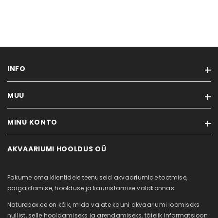
INFO
MUU
Tarneviis
Privaatsuseeskirjad
MINU KONTO
Kaubamärgid
Ostutingimused
Soodustooted
Kontakt
AKVAARIUMI HOOLDUS OÜ
Minu konto
Uued tooted
Akvaariumi puhastus
Tellimuste ajalugu
Sisukaart
Meist
Pakume oma klientidele teenuseid akvaariumide tootmise,
Tellitud tooted
Järelmaks
paigaldamise, hoolduse ja kaunistamise valdkonnas.
Soovikorv
Naturebox.ee on kõik, mida vajate kauni akvaariumi loomiseks
Vaata võrdlust
nullist, selle hooldamiseks ja arendamiseks, täielik informatsioon