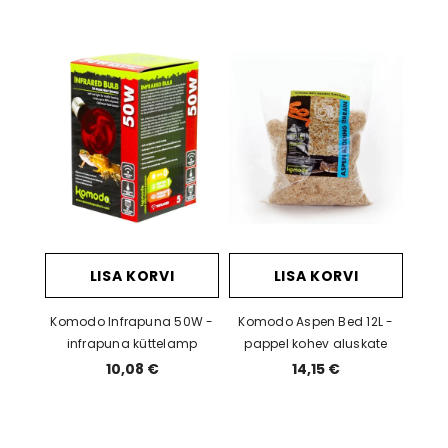
LISA KORVI
LISA KORVI
Komodo Infrapuna 50W -
Komodo Aspen Bed 12L -
infrapuna küttelamp
pappel kohev aluskate
10,08 €
14,15 €