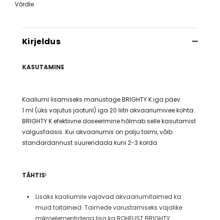
Võrdle
Kirjeldus
KASUTAMINE
Kaaliumi lisamiseks manustage BRIGHTY K iga päev:
1 ml (üks vajutus jaoturil) iga 20 liitri akvaariumivee kohta.
BRIGHTY K efektiivne doseerimine hõlmab selle kasutamist
valgusfaasis. Kui akvaariumis on palju taimi, võib
standardannust suurendada kuni 2-3 korda
TÄHTIS
!
Lisaks kaaliumile vajavad akvaariumitaimed ka
muid toitaineid. Taimede varustamiseks vajalike
mikroelementidega lisa ka ROHELIST BRIGHTY