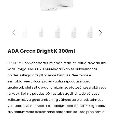
is potis
Anubias barteri "Mini Coin"
Anubias bart
 €
11,88 €
8,78 
ADA Green Bright K 300ml
BRIGHTY K on vedelväetis, mis varustab istutatud akvaariumi
kaaliumiga. BRIGHTY K suurendab ka vee puhvermahtu,
hoides sellega ära pH taseme languse. See toode ei
eemalda veest kloori jääke! Kaaliumipuuduse korral
aeglustub oluliselt akvaariumitaimede fotosünteesi aktiivsus
ja kasv. Selline puudus põhjustab sageli lehtede värvuse
kolletumist/valgendamist ning vähendab oluliselt taimede
vastupanuvõimet vetikate saastumisele. BRIGHTY K iga päev
akvaariumivette doseerimine parandab sellised probleemid