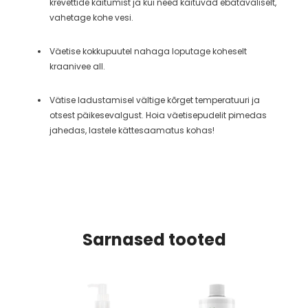
krevettide käitumist ja kui need käituvad ebatavaliselt,
vahetage kohe vesi.
Väetise kokkupuutel nahaga loputage koheselt
kraanivee all.
Vätise ladustamisel vältige kõrget temperatuuri ja
otsest päikesevalgust. Hoia väetisepudelit pimedas
jahedas, lastele kättesaamatus kohas!
Sarnased tooted