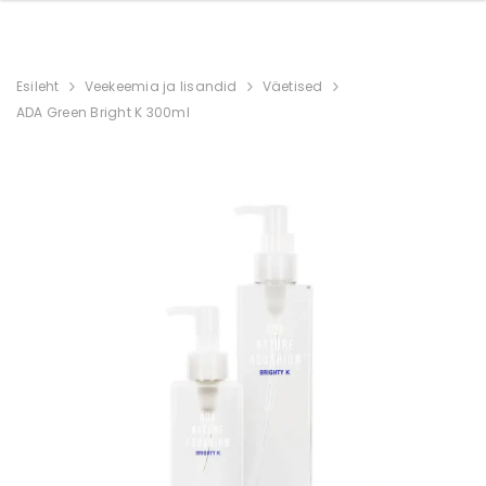
Esileht
Veekeemia ja lisandid
Väetised
ADA Green Bright K 300ml