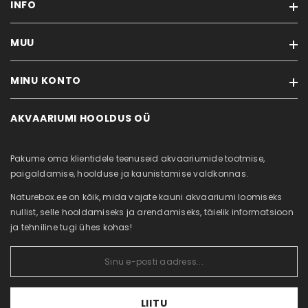
INFO
MUU
Tarneviis
Privaatsuseeskirjad
MINU KONTO
Kaubamärgid
Ostutingimused
Soodustooted
Kontakt
AKVAARIUMI HOOLDUS OÜ
Minu konto
Uued tooted
Akvaariumi puhastus
Tellimuste ajalugu
Sisukaart
Meist
Pakume oma klientidele teenuseid akvaariumide tootmise,
Tellitud tooted
Järelmaks
paigaldamise, hoolduse ja kaunistamise valdkonnas.
Soovikorv
Naturebox.ee on kõik, mida vajate kauni akvaariumi loomiseks
Vaata võrdlust
nullist, selle hooldamiseks ja arendamiseks, täielik informatsioon
ja tehniline tugi ühes kohas!
LIITU