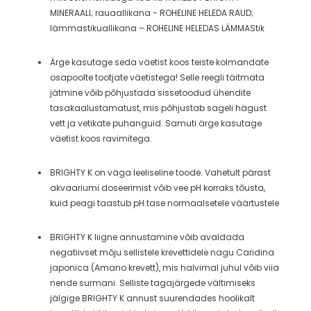
MINERAALI; rauaallikana - ROHELINE HELEDA RAUD;
lämmastikuallikana – ROHELINE HELEDAS LÄMMAStik
Ärge kasutage seda väetist koos teiste kolmandate
osapoolte tootjate väetistega! Selle reegli täitmata
jätmine võib põhjustada sissetoodud ühendite
tasakaalustamatust, mis põhjustab sageli hägust
vett ja vetikate puhanguid. Samuti ärge kasutage
väetist koos ravimitega.
BRIGHTY K on väga leeliseline toode. Vahetult pärast
akvaariumi doseerimist võib vee pH korraks tõusta,
kuid peagi taastub pH tase normaalsetele väärtustele
BRIGHTY K liigne annustamine võib avaldada
negatiivset mõju sellistele krevettidele nagu Caridina
japonica (Amano krevett), mis halvimal juhul võib viia
nende surmani. Selliste tagajärgede vältimiseks
jälgige BRIGHTY K annust suurendades hoolikalt