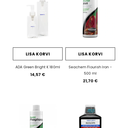
LISA KORVI
LISA KORVI
ADA Green Bright K 180ml
Seachem Flourish Iron -
500 ml
14,57 €
21,70 €