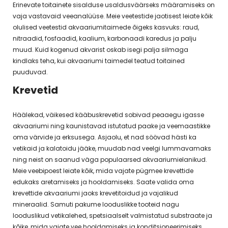
Erinevate toitainete sisalduse usaldusväärseks määramiseks on
vaja vastavaid veeanalüüse. Meie veetestide jaotisest leiate kõik
olulised veetestid akvaariumitaimede õigeks kasvuks: raud,
nitraadid, fosfaadid, kaalium, karbonaadi karedus ja palju
muud. Kuid kogenud akvarist oskab isegi palja silmaga
kindlaks teha, kui akvaariumi taimedel teatud toitained
puuduvad.
Krevetid
Häälekad, väikesed kääbuskrevetid sobivad peaaegu igasse
akvaariumi ning kaunistavad istutatud paake ja veemaastikke
oma värvide ja erksusega. Asjaolu, et nad söövad hästi ka
vetikaid ja kalatoidu jääke, muudab nad veelgi lummavamaks
ning neist on saanud väga populaarsed akvaariumielanikud.
Meie veebipoest leiate kõik, mida vajate pügmee krevettide
edukaks aretamiseks ja hooldamiseks. Saate valida oma
krevettide akvaariumi jaoks krevetitoidud ja vajalikud
mineraalid. Samuti pakume looduslikke tooteid nagu
looduslikud vetikalehed, spetsiaalselt valmistatud substraate ja
kõike, mida vajate vee hooldamiseks ja konditsioneerimiseks.