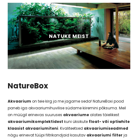
NATUKE MEIST
NatureBox
Akvaarium
on teie kirg ja me jagame seda! NatureBoxi pood
paneb iga akvaariumihuvilise südame kiiremini põksuma. Meil
on müügil erinevas suuruses
akvaariume
alates täielikest
akvaariumikomplektidest
kuni üksikute
float- või optiwhite
klaasist akvaariumiteni
. Kvaliteetsed
akvaariumiseadmed
nägu erinevat tüüpi filtrikandjaid kasutav
akvaariumi filter
ja