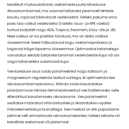
teadlikult mullasubstraati, veetaimede juurte lähedusse.
Akvaariumitaimed, mis saavad toitaineid peamiselt lehtede
kaudu, vajavad täiendavat vedelväetist. Selleks pakume oma
poes laia valikut vedelväetisi (näiteks raua- ja NPK väetisi)
tuntud tootjatelt nagu ADA, Tropica, Seachem, Easy-Life ja JBL.
Meie valikus on ka praktilisi tarvikuid, mis on abiks väetise
doseerimisel. Need hõlbustavad kogu väetamisprotsessi ja
tagavad kõige täpsema doseerimise. Optimaalne toitainetega
varustatus eeldab toitainete tarnimist vedelväetiste kujul või siis
väga toitainerikka substraadi kujul.
Vee kareduse osas saab parameetreid nagu kaltsium ja
magneesium reguleerida teatud suhtega, et optimeerida teie
akvaariumitaimede kasvu. Mõnda soola kasutatakse
pöördosmoosi tehase demineraliseeritud vee töötlemiseks selle
ettenähtud kasutamiseks akvaariumis. Vee parameetrid
seatakse määratud sihtväärtustele ja rikastatakse vajalike
mikroelementide ja lisanditega. See meetod on eriti populaarne
pehmet vett armastavate akvaariumielanike, näiteks ketaste või
krevettide aretamisel või pidamisel.