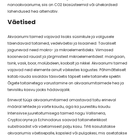
nanoakvaariume, siis on CO2 biosüsteemid või ühekordsed
lahendused hea alternatiiv.
Väetised
Akvaariumi taimed vajavad lisaks süsinikule ja valgusele
täiendavaid toitaineid, vedelväetisi ja lisaaineid. Tavaliselt
jagunevad need makro- ja mikroelementideks. Viimased
koosnevad rauast ja järgmistest mikroelementidest: mangaan,
tsink, vask, boor, molübdeen, koobalt ja nikkel. Akvaariumi taimed
vajavad neid elemente ainult väikestes kogustes. Põhimõtteliselt
katab rauda sisaldav täisväetis täpselt selle toitainete spektri.
Õigete toitainetega varustamine on akvaariumitaimede hea ja
tervisliku kasvu jaoks hädavajalik.
Erinevat tüüpi akvaariumitaimed omastavad toitu erineval
määral lehtede ja varte kaudu, aga ka juurestiku kaudu.
Intensiivse juuretoitumisega taimed nagu Vallisneria,
Cryptocoryne ja Echinodorus saavad toitaineterikkast
substraadist või väetamisest palju kasu. Tihti kasutatakse
akvaariumis väetisepalle, kapsleid või pulgakesi, mis asetatakse