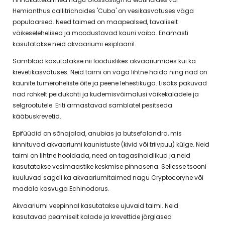
Hemianthus callitrichoides 'Cuba' on vesikasvatuses väga
populaarsed. Need taimed on maapealsed, tavaliselt
väikeselehelised ja moodustavad kauni vaiba. Enamasti
kasutatakse neid akvaariumi esiplaanil.
Samblaid kasutatakse nii looduslikes akvaariumides kui ka
krevetikasvatuses. Neid taimi on väga lihtne hoida ning nad on
kaunite tumeroheliste õite ja peene lehestikuga. Lisaks pakuvad
nad rohkelt peidukohti ja kudemisvõimalusi väikekaladele ja
selgrootutele. Eriti armastavad samblatel pesitseda
kääbuskrevetid.
Epifüüdid on sõnajalad, anubias ja butsefalandra, mis
kinnituvad akvaariumi kaunistuste (kivid või triivpuu) külge. Neid
taimi on lihtne hooldada, need on tagasihoidlikud ja neid
kasutatakse vesimaastike keskmise pinnasena. Sellesse tsooni
kuuluvad sageli ka akvaariumitaimed nagu Cryptocoryne või
madala kasvuga Echinodorus.
Akvaariumi veepinnal kasutatakse ujuvaid taimi. Neid
kasutavad peamiselt kalade ja krevettide järglased