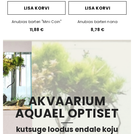
LISA KORVI
LISA KORVI
Anubias barteri "Mini Coin"
Anubias barteri nana
11,88 €
8,78 €
AKVAARIUM
AQUAEL OPTISET
kutsuge loodus endale koju