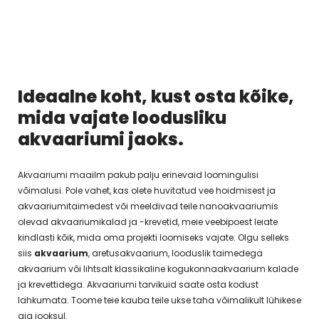
Ideaalne koht, kust osta kõike,
mida vajate loodusliku
akvaariumi jaoks.
Akvaariumi maailm pakub palju erinevaid loomingulisi
võimalusi. Pole vahet, kas olete huvitatud vee hoidmisest ja
akvaariumitaimedest või meeldivad teile nanoakvaariumis
olevad akvaariumikalad ja -krevetid, meie veebipoest leiate
kindlasti kõik, mida oma projekti loomiseks vajate. Olgu selleks
siis
akvaarium
, aretusakvaarium, looduslik taimedega
akvaarium või lihtsalt klassikaline kogukonnaakvaarium kalade
ja krevettidega. Akvaariumi tarvikuid saate osta kodust
lahkumata. Toome teie kauba teile ukse taha võimalikult lühikese
aja jooksul.