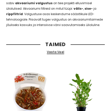
sobiv
akvaariumi valgustus
on teie projekti elluviimisel
üliolulised. Akvaariumi filtreid on mitut tüüpi:
välis-
,
sise-
ja
rippfiltrid
. Valgustuse osas keskendume säästlikule LED-
tehnoloogiale. Piisavalt tugev valgustus on akvaariumitaimede
jõuliseks kasvuks ja intensiivse värvi saavutamiseks ülioluline.
TAIMED
Vaata Veel