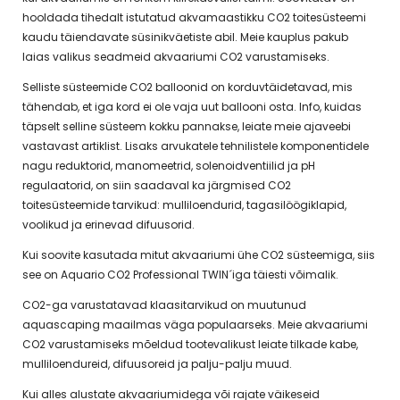
hooldada tihedalt istutatud akvamaastikku CO2 toitesüsteemi
kaudu täiendavate süsinikväetiste abil. Meie kauplus pakub
laias valikus seadmeid akvaariumi CO2 varustamiseks.
Selliste süsteemide CO2 balloonid on korduvtäidetavad, mis
tähendab, et iga kord ei ole vaja uut ballooni osta. Info, kuidas
täpselt selline süsteem kokku pannakse, leiate meie ajaveebi
vastavast artiklist. Lisaks arvukatele tehnilistele komponentidele
nagu reduktorid, manomeetrid, solenoidventiilid ja pH
regulaatorid, on siin saadaval ka järgmised CO2
toitesüsteemide tarvikud: mulliloendurid, tagasilöögiklapid,
voolikud ja erinevad difuusorid.
Kui soovite kasutada mitut akvaariumi ühe CO2 süsteemiga, siis
see on Aquario CO2 Professional TWIN´iga täiesti võimalik.
CO2-ga varustatavad klaasitarvikud on muutunud
aquascaping maailmas väga populaarseks. Meie akvaariumi
CO2 varustamiseks mõeldud tootevalikust leiate tilkade kabe,
mulliloendureid, difuusoreid ja palju-palju muud.
Kui alles alustate akvaariumidega või rajate väikeseid