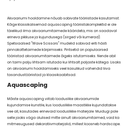
Akvaariumi hooldamine nõuab sobivate tööriistade kasutamist.
Kõige klassikalisemad aquascaping tööriistakomplektid ei ole
täielikud ilma akvaariumitaimede käärideta, mis on saadaval
erineva pikkuse ja kujundusega (sirged või kumerad).
Spetsiaalsed "Wave Scissors" mudelid sobivad eriti hästi
pinnakattetaimede kärpimiseks. Pintsetid on populaarsed
tööriistad akvaariumitaimede õigeks istutamiseks. Nende abil
on taimi palju lihtsam istutada kui lihtsalt paljaste kätega. Lisaks
on akvaariumi hooldamiseks veel kasulikud vahendid liiva
tasandustööriistad ja klaasikaabitsad.
Aquascaping
Mõiste aquascaping viitab looduslike akvaariumide
kujundamise kunstile, kus looduslikke maastikke kujundatakse
vee all, kasutades erinevaid looduslikke materjale. Muidugi pole
selle jaoks väga olulised mitte ainult akvaariumitaimed, vaid ka
mitmesugused dekoratiivmaterjalid, millest koosneb hardscape.