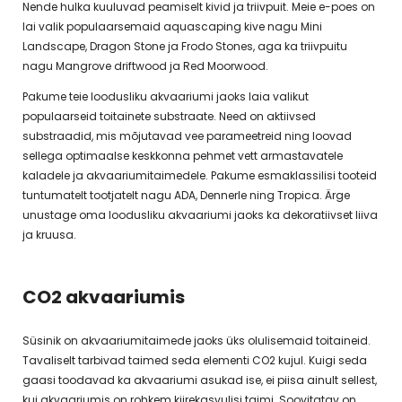
Nende hulka kuuluvad peamiselt kivid ja triivpuit. Meie e-poes on
lai valik populaarsemaid aquascaping kive nagu Mini
Landscape, Dragon Stone ja Frodo Stones, aga ka triivpuitu
nagu Mangrove driftwood ja Red Moorwood.
Pakume teie loodusliku akvaariumi jaoks laia valikut
populaarseid toitainete substraate. Need on aktiivsed
substraadid, mis mõjutavad vee parameetreid ning loovad
sellega optimaalse keskkonna pehmet vett armastavatele
kaladele ja akvaariumitaimedele. Pakume esmaklassilisi tooteid
tuntumatelt tootjatelt nagu ADA, Dennerle ning Tropica. Ärge
unustage oma loodusliku akvaariumi jaoks ka dekoratiivset liiva
ja kruusa.
CO2 akvaariumis
Süsinik on akvaariumitaimede jaoks üks olulisemaid toitaineid.
Tavaliselt tarbivad taimed seda elementi CO2 kujul. Kuigi seda
gaasi toodavad ka akvaariumi asukad ise, ei piisa ainult sellest,
kui akvaariumis on rohkem kiirekasvulisi taimi. Soovitatav on