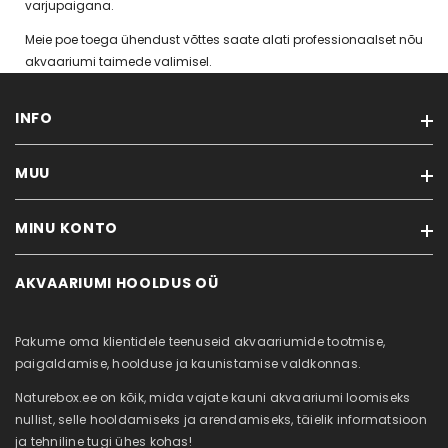
varjupaigana.
Meie poe toega ühendust võttes saate alati professionaalset nõu
akvaariumi taimede valimisel.
INFO
MUU
Tarneviis
Privaatsuseeskirjad
MINU KONTO
Kaubamärgid
Ostutingimused
Soodustooted
Kontakt
AKVAARIUMI HOOLDUS OÜ
Minu konto
Uued tooted
Akvaariumi puhastus
Tellimuste ajalugu
Sisukaart
Meist
Pakume oma klientidele teenuseid akvaariumide tootmise,
Tellitud tooted
Järelmaks
paigaldamise, hoolduse ja kaunistamise valdkonnas.
Soovikorv
Naturebox.ee on kõik, mida vajate kauni akvaariumi loomiseks
Vaata võrdlust
nullist, selle hooldamiseks ja arendamiseks, täielik informatsioon
ja tehniline tugi ühes kohas!