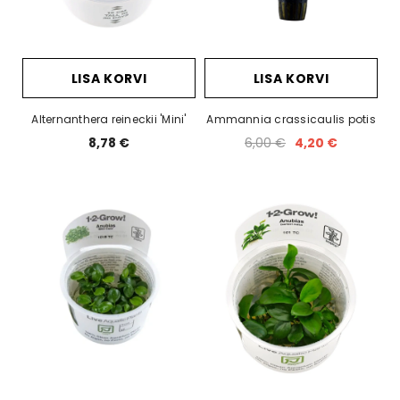
LISA KORVI
LISA KORVI
Alternanthera reineckii 'Mini'
Ammannia crassicaulis potis
8,78 €
6,00 €
4,20 €