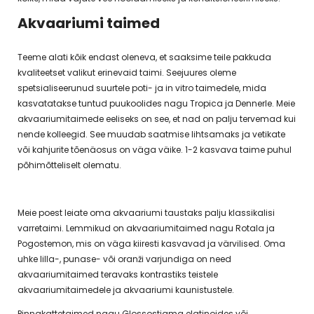
Akvaariumi taimed
Teeme alati kõik endast oleneva, et saaksime teile pakkuda
kvaliteetset valikut erinevaid taimi. Seejuures oleme
spetsialiseerunud suurtele poti- ja in vitro taimedele, mida
kasvatatakse tuntud puukoolides nagu Tropica ja Dennerle. Meie
akvaariumitaimede eeliseks on see, et nad on palju tervemad kui
nende kolleegid. See muudab saatmise lihtsamaks ja vetikate
või kahjurite tõenäosus on väga väike. 1-2 kasvava taime puhul
põhimõtteliselt olematu.
Meie poest leiate oma akvaariumi taustaks palju klassikalisi
varretaimi. Lemmikud on akvaariumitaimed nagu Rotala ja
Pogostemon, mis on väga kiiresti kasvavad ja värvilised. Oma
uhke lilla-, punase- või oranži varjundiga on need
akvaariumitaimed teravaks kontrastiks teistele
akvaariumitaimedele ja akvaariumi kaunistustele.
Pinnakattetaimed nagu Glossostigma elatinoides või