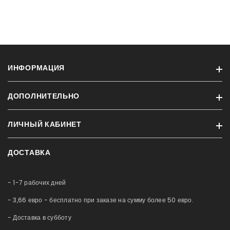
ИНФОРМАЦИЯ
ДОПОЛНИТЕЛЬНО
Информация о доставке
Конфиденциальность
ЛИЧНЫЙ КАБИНЕТ
Бренды
Условия
Акции и скидки
Контакт
ДОСТАВКА
Профиль
Новые продукты
Обслуживание аквариумов
История заказов
Карта сайта
Немного о нас
- 1-7 рабочих дней
Приобретённые товары
Рассрочка
Список желаний
- 3,66 евро - бесплатно при заказе на сумму более 50 евро.
Блог
Сравнение
- Доставка в субботу