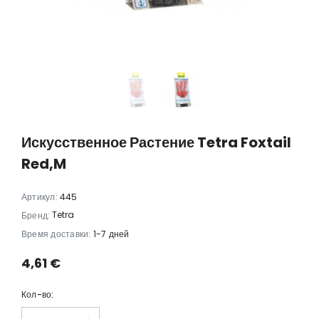
ulis в
Anubias barteri 'Mini Coin'
Anubias bart
11,88 €
8,78 
 €
Искусственное Растение Tetra Foxtail
Red,M
Артикул:
445
Tetra
Бренд:
Время доставки:
1-7 дней
4,61 €
Кол-во: