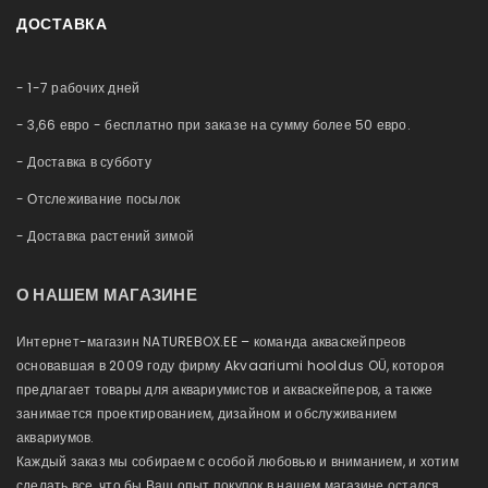
Акции и скидки
Контакт
ДОСТАВКА
Профиль
Новые продукты
Обслуживание аквариумов
ulis в
Anubias barteri 'Mini Coin'
Anubias bart
История заказов
11,88 €
8,78 
Карта сайта
Немного о нас
 €
- 1-7 рабочих дней
Приобретённые товары
Рассрочка
Список желаний
- 3,66 евро - бесплатно при заказе на сумму более 50 евро.
Блог
Сравнение
- Доставка в субботу
- Отслеживание посылок
- Доставка растений зимой
О НАШЕМ МАГАЗИНЕ
Интернет-магазин NATUREBOX.EE – команда акваскейпреов
основавшая в 2009 году фирму Akvaariumi hooldus OÜ, котороя
предлагает товары для аквариумистов и акваскейперов, а также
занимается проектированием, дизайном и обслуживанием
аквариумов.
Каждый заказ мы собираем с особой любовью и вниманием, и хотим
сделать все, что бы Ваш опыт покупок в нашем магазине остался