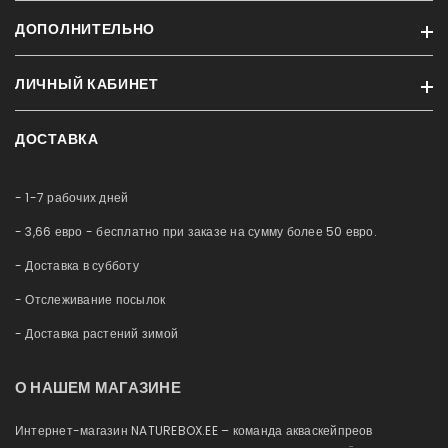
ДОПОЛНИТЕЛЬНО
Информация о доставке
Конфиденциальность
ЛИЧНЫЙ КАБИНЕТ
Бренды
Условия
Акции и скидки
Контакт
ДОСТАВКА
Профиль
Новые продукты
Обслуживание аквариумов
История заказов
Карта сайта
Немного о нас
- 1-7 рабочих дней
Приобретённые товары
Рассрочка
Список желаний
- 3,66 евро - бесплатно при заказе на сумму более 50 евро.
Блог
Сравнение
- Доставка в субботу
- Отслеживание посылок
- Доставка растений зимой
О НАШЕМ МАГАЗИНЕ
Интернет-магазин NATUREBOX.EE – команда акваскейпреов