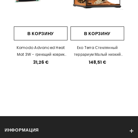
В КОРЗИНУ
В КОРЗИНУ
Komodo Advanced Heat
Exo Terra Стеклянный
Mat 3W - греющий коврик
террариум Малый низкий
9x14 см
45x45x30 см
31,26 €
148,51 €
ИНФОРМАЦИЯ