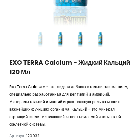
ulis в
Anubias barteri 'Mini Coin'
Anubias bart
11,88 €
8,78 
 €
EXO TERRA Calcium - Жидкий Кальций
120 Мл
Exo Terra Calcium - это жидкая добавка с кальцием и магнием,
специально разработанная для рептилий и амфибий.
Минералы кальций и магний играют важную роль во многих
важнейших функциях организма. Кальций - это минерал,
строящий скелет и являющийся неотъемлемой частью всей
скелетной системы.
Артикул:
120032